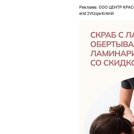
Реклама. ООО ЦЕНТР КРА
erid 2VtzqwXr4mh