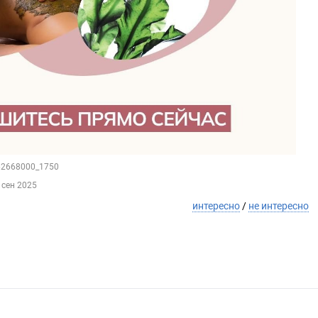
162668000_1750
 сен 2025
интересно
/
не интересно