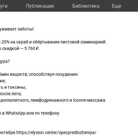
уги
Публикации
Библиотека
Eще
луживает заботы!
а 20% на скраб и обёртывание листовой ламинарией.
 скидкой — 5 760 ₽.
дура?
обмен веществ, способствуя похудению
жи;
ь и токсины;
после лета;
ицеллюлитного, лимфодренажного и Icoone-массажа
 в WhatsApp или по телефону
тября https://elysion.center/specpredlozheniya/