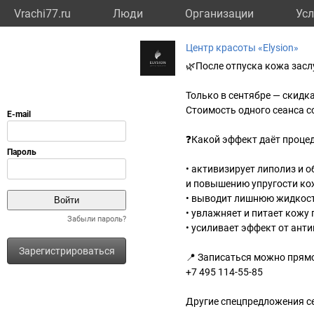
Vrachi77.ru
Люди
Организации
Усл
Центр красоты «Elysion»
🌿После отпуска кожа зас
Только в сентябре — скидк
Стоимость одного сеанса со
❓Какой эффект даёт проце
• активизирует липолиз и 
и повышению упругости ко
• выводит лишнюю жидкост
• увлажняет и питает кожу 
Забыли пароль?
• усиливает эффект от ант
Зарегистрироваться
📍 Записаться можно прямо
+7 495 114-55-85
Другие спецпредложения сен