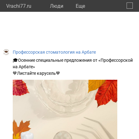
Vrachi77.ru
Люди
Eще
🔔
город
🔍
Профессорская стоматология на Арбате
🎓Осенние специальные предложения от «Профессорской
на Арбате»
🤎Листайте карусель🤎