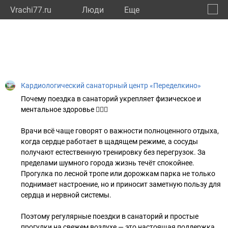
Vrachi77.ru
Люди
Eще
🔔
город
🔍
Кардиологический санаторный центр «Переделкино»
Почему поездка в санаторий укрепляет физическое и
ментальное здоровье 🧘🏼‍♀
Врачи всё чаще говорят о важности полноценного отдыха,
когда сердце работает в щадящем режиме, а сосуды
получают естественную тренировку без перегрузок. За
пределами шумного города жизнь течёт спокойнее.
Прогулка по лесной тропе или дорожкам парка не только
поднимает настроение, но и приносит заметную пользу для
сердца и нервной системы.
Поэтому регулярные поездки в санаторий и простые
прогулки на свежем воздухе — это настоящая поддержка