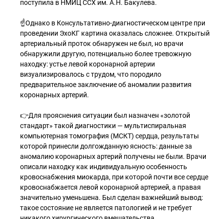
поступила в НМИЦ ССХ им. А.Н. Бакулева.
☝Однако в Консультативно-диагностическом центре при
проведении ЭхоКГ картина оказалась сложнее. Открытый
артериальный проток обнаружен не был, но врачи
обнаружили другую, потенциально более тревожную
находку: устье левой коронарной артерии
визуализировалось с трудом, что породило
предварительное заключение об аномалии развития
коронарных артерий.
👉Для прояснения ситуации был назначен «золотой
стандарт» такой диагностики — мультиспиральная
компьютерная томография (МСКТ) сердца, результаты
которой принесли долгожданную ясность: данные за
аномалию коронарных артерий получены не были. Врачи
описали находку как индивидуальную особенность
кровоснабжения миокарда, при которой почти все сердце
кровоснабжается левой коронарной артерией, а правая
значительно уменьшена. Был сделан важнейший вывод:
такое состояние не является патологией и не требует
никакого хирургического вмешательства.