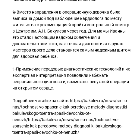
💫Вместо направления в операционную девочка была
выписана домой под наблюдение кардиолога по месту
жительства с рекомендацией пройти контрольный осмотр
в Центре им. А.Н. Бакулева через год. Для мамы Иванны
это стало настоящим вздохом облегчения и
доказательством того, как точная диагностика в руках
мастеров своего дела становится самым надежным щитом
для здоровья ребенка.
✨Применение передовых диагностических технологий и их
экспертная интерпретация позволили избежать
неправильного диагноза и, возможно, ненужной операции
на открытом сердце.
Подробнее читайте на сайте: https://bakulev.ru/news/smi-o-
nas/tochnost-vo-spasenie-kak-peredovye-metody-diagnostiki-
bakulevskogo-tsentra-spasli-devochku-ot-
nenuzh/https://bakulev.ru/news/smi-o-nas/tochnost-vo-
spasenie-kak-peredovye-metody-diagnostiki-bakulevskogo-
tsentra-spasli-devochku-ot-nenuzh/