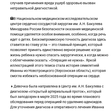
случаев причинения вреда ущерб здоровью вызван
неправильной диагностикой.
🏥В Национальном медицинском исследовательском
центре сердечно-сосудистой хирургии им. А.Н. Бакулева
Минздрава России безопасности оказания медицинской
помощи уделяется особое внимания, особенно, когда речь
идет о детях. Бескомпромиссную точность диагноза здесь
ставится во главу угла — это главный принцип, который
позволяет принять единственно верное решение: когда
жизнь ребенка нужно спасать хирургически, а когда можно
с облегчением сказать: «Операция не нужна». Яркой
иллюстрацией этого тезиса стала история семилетней
Иванны из Новотроицкого (Херсонская область), которая
смогла избежать необоснованной операции на сердце.
👧Девочка была направлена в Центр им. А.Н. Бакулева с
диагнозом «открытый артериальный проток», который
был заподозрен в марте 2025 года во время планового
обследования перед операцией по удалению аденоидов.
Для уточнения диагноза и оперативного лечения Иванна