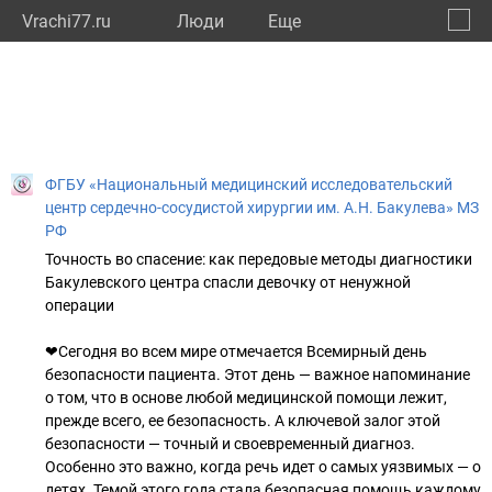
Vrachi77.ru
Люди
Eще
🔔
город
🔍
ФГБУ «Национальный медицинский исследовательский
центр сердечно-сосудистой хирургии им. А.Н. Бакулева» МЗ
РФ
Точность во спасение: как передовые методы диагностики
Бакулевского центра спасли девочку от ненужной
операции
❤Сегодня во всем мире отмечается Всемирный день
безопасности пациента. Этот день — важное напоминание
о том, что в основе любой медицинской помощи лежит,
прежде всего, ее безопасность. А ключевой залог этой
безопасности — точный и своевременный диагноз.
Особенно это важно, когда речь идет о самых уязвимых — о
детях. Темой этого года стала безопасная помощь каждому