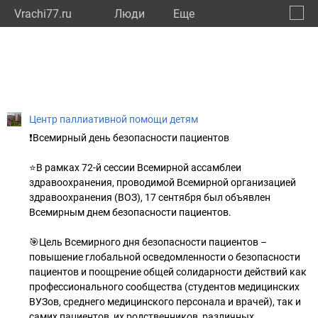
Vrachi77.ru
Люди
Eще
🔔
город
🔍
Центр паллиативной помощи детям
❗Всемирный день безопасности пациентов
⭐В рамках 72-й сессии Всемирной ассамблеи
здравоохранения, проводимой Всемирной организацией
здравоохранения (ВОЗ), 17 сентября был объявлен
Всемирным днем безопасности пациентов.
🎯Цель Всемирного дня безопасности пациентов –
повышение глобальной осведомленности о безопасности
пациентов и поощрение общей солидарности действий как
профессионального сообщества (студентов медицинских
ВУЗов, среднего медицинского персонала и врачей), так и
самих пациентов, их родственников, различных