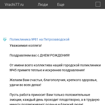
Vrachi77.ru
Люди
Eще
🔔
город
🔍
Поликлиника №81 на Петрозаводской
Уважаемая коллега!
Поздравляем вас с ДНЕМ РОЖДЕНИЯ!
От имени всего коллектива нашей городской поликлиники
№45 примите теплые и искреннее поздравления!
Желаем Вам счастья, благополучия, крепкого здоровья,
удачи во всех делах!
Пусть работа приносит Вам только положительные
эмоции, каждый день проходит плодотворно, а в трудную
минуту поддерживают родные и близкий люди!