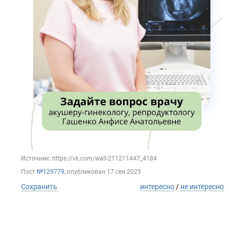
Источник: https://vk.com/wall-211211447_4184
Пост
№129779
, опубликован
17 сен 2025
Сохранить
интересно
/
не интересно