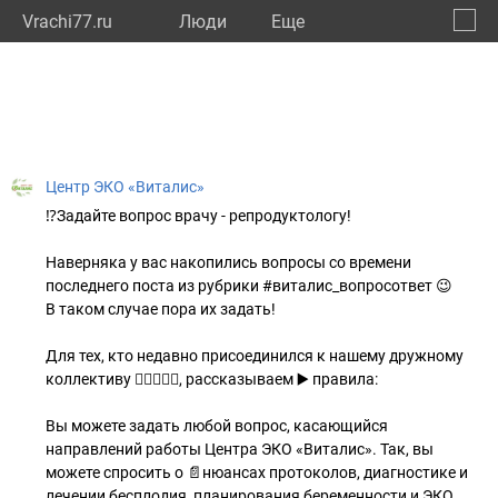
Vrachi77.ru
Люди
Eще
🔔
город
🔍
Центр ЭКО «Виталис»
⁉️Задайте вопрос врачу - репродуктологу!
Наверняка у вас накопились вопросы со времени
последнего поста из рубрики #виталис_вопросответ 😉
В таком случае пора их задать!
Для тех, кто недавно присоединился к нашему дружному
коллективу 👩🏻‍⚕️🧑‍⚕️, рассказываем ▶️ правила:
Вы можете задать любой вопрос, касающийся
направлений работы Центра ЭКО «Виталис». Так, вы
можете спросить о 📄нюансах протоколов, диагностике и
лечении бесплодия, планирования беременности и ЭКО.