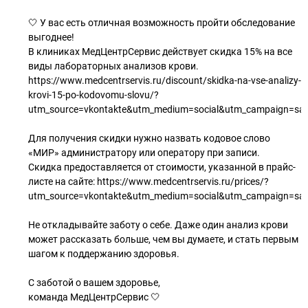
🤍 У вас есть отличная возможность пройти обследование
выгоднее!
В клиниках МедЦентрСервис действует скидка 15% на все
виды лабораторных анализов крови.
https://www.medcentrservis.ru/discount/skidka-na-vse-analizy-
krovi-15-po-kodovomu-slovu/?
utm_source=vkontakte&utm_medium=social&utm_campaign=sal
Для получения скидки нужно назвать кодовое слово
«МИР» администратору или оператору при записи.
Скидка предоставляется от стоимости, указанной в прайс-
листе на сайте: https://www.medcentrservis.ru/prices/?
utm_source=vkontakte&utm_medium=social&utm_campaign=sal
Не откладывайте заботу о себе. Даже один анализ крови
может рассказать больше, чем вы думаете, и стать первым
шагом к поддержанию здоровья.
С заботой о вашем здоровье,
команда МедЦентрСервис 🤍