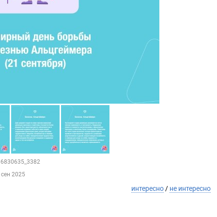
186830635_3382
 сен 2025
интересно
/
не интересно