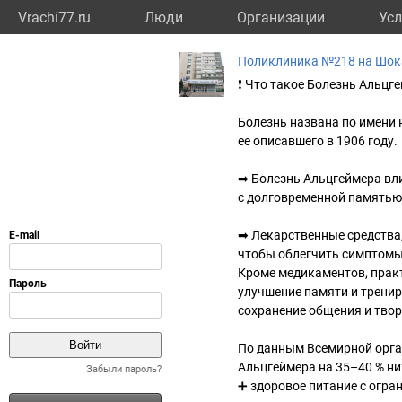
Vrachi77.ru
Люди
Организации
Усл
Поликлиника №218 на Шок
❗️ Что такое Болезнь Альцг
Болезнь названа по имени н
ее описавшего в 1906 году.
➡ Болезнь Альцгеймера вл
с долговременной памятью
➡ Лекарственные средства,
чтобы облегчить симптомы
Кроме медикаментов, прак
улучшение памяти и трени
сохранение общения и твор
По данным Всемирной орга
Альцгеймера на 35–40 % ни
Забыли пароль?
➕ здоровое питание с огра