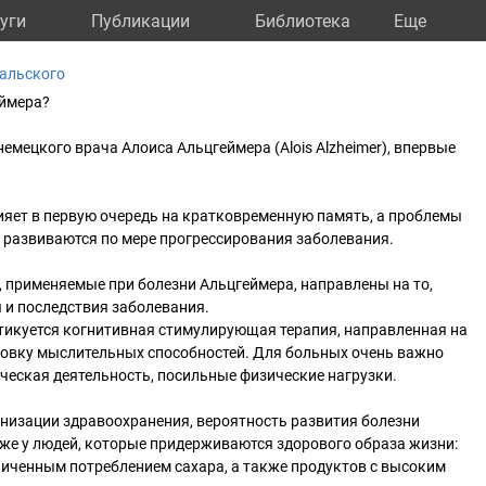
уги
Публикации
Библиотека
Eще
альского
еймера?
емецкого врача Алоиса Альцгеймера (Alois Alzheimer), впервые
ияет в первую очередь на кратковременную память, а проблемы
 развиваются по мере прогрессирования заболевания.
 применяемые при болезни Альцгеймера, направлены на то,
 и последствия заболевания.
тикуется когнитивная стимулирующая терапия, направленная на
ровку мыслительных способностей. Для больных очень важно
ческая деятельность, посильные физические нагрузки.
низации здравоохранения, вероятность развития болезни
же у людей, которые придерживаются здорового образа жизни:
ниченным потреблением сахара, а также продуктов с высоким