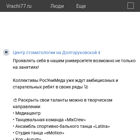
Vrachi77.ru
Люди
Eще
🔔
город
🔍
Центр стоматологии на Долгоруковской 4
Проявлять себя в нашем университете возможно не только
на занятиях!
Коллективы РосУниМеда уже ждут амбициозных и
старательных ребят в своих ряды 🚀
🎨 Раскрыть свои таланты можно в творческом
направлении:
• Медиацентр
• Танцевальная команда «MixCrew»
• Ансамбль спортивно-бального танца «Latina»
• Студия танца «eMotion»
• Хор «Aurum»