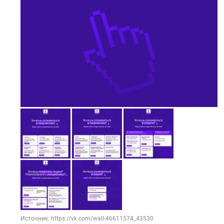
Источник: https://vk.com/wall-46611574_43530