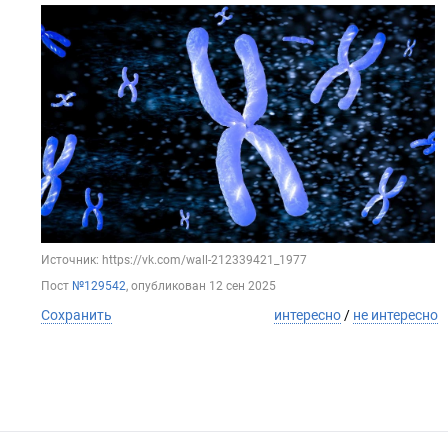
Источник: https://vk.com/wall-212339421_1977
Пост
№129542
, опубликован
12 сен 2025
Сохранить
интересно
/
не интересно