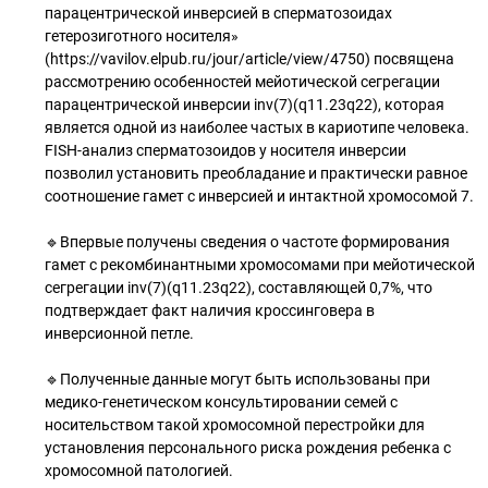
парацентрической инверсией в сперматозоидах
гетерозиготного носителя»
(https://vavilov.elpub.ru/jour/article/view/4750) посвящена
рассмотрению особенностей мейотической сегрегации
парацентрической инверсии inv(7)(q11.23q22), которая
является одной из наиболее частых в кариотипе человека.
FISH-анализ сперматозоидов у носителя инверсии
позволил установить преобладание и практически равное
соотношение гамет с инверсией и интактной хромосомой 7.
🔹Впервые получены сведения о частоте формирования
гамет с рекомбинантными хромосомами при мейотической
сегрегации inv(7)(q11.23q22), составляющей 0,7%, что
подтверждает факт наличия кроссинговера в
инверсионной петле.
🔹Полученные данные могут быть использованы при
медико-генетическом консультировании семей с
носительством такой хромосомной перестройки для
установления персонального риска рождения ребенка с
хромосомной патологией.