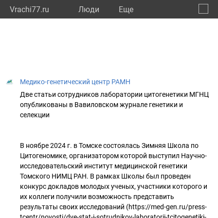
Vrachi77.ru
Люди
Eще
🔔
город
🔍
Медико-генетический центр РАМН
Две статьи сотрудников лаборатории цитогенетики МГНЦ
опубликованы в Вавиловском журнале генетики и
селекции
В ноябре 2024 г. в Томске состоялась Зимняя Школа по
Цитогеномике, организатором которой выступил Научно-
исследовательский институт медицинской генетики
Томского НИМЦ РАН. В рамках Школы был проведен
конкурс докладов молодых ученых, участники которого и
их коллеги получили возможность представить
результаты своих исследований (https://med-gen.ru/press-
tcentr/novosti/dve-stat-i-sotrudnikov-laboratorii-tcitogenetiki-