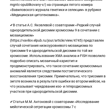
mgntc-opublikovany-v/) на страницах пятого номера
«Вавиловского журнала генетики и селекции» в рубрике
«Медицинская цитогеномика».
✔В статье А.С. Яковлевой с соавторами «Редкий случай
однородительской дисомии хромосомы 9 в сочетании с
мозаицизмом»
(https://vavilov.elpub.ru/jour/article/view/4745) представлен
случай сочетания низкоуровневого мозаицизма по
трисомии 9 и однородительской дисомии по той же
хромосоме. Использование ХМА анализа и FISH позволило
подробно описать мозаичный кариотип и
продемонстрировать, что такое сочетание хромосомных
аномалий является следствием постзиготического
восстановления трисомии. Примечательно, что трисомия в
зиготе возникла в результате ошибки во втором мейозе, на
что указывает чередование изо- и гетеродисомных
участков при однородительской дисомии.
✔Статья М.М. Антоновой с соавторами «Исследование
мейотической сегрегации хромосомы 7 с