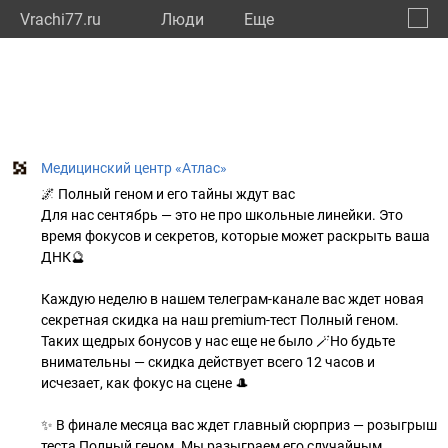
Vrachi77.ru
Люди
Eще
🔔
город
🔍
Медицинский центр «Атлас»
🌌 Полный геном и его тайны ждут вас
Для нас сентябрь — это не про школьные линейки. Это
время фокусов и секретов, которые может раскрыть ваша
ДНК🔮
Каждую неделю в нашем телеграм-канале вас ждет новая
секретная скидка на наш premium-тест Полный геном.
Таких щедрых бонусов у нас еще не было 🪄Но будьте
внимательны — скидка действует всего 12 часов и
исчезает, как фокус на сцене 🎩
✨ В финале месяца вас ждет главный сюрприз — розыгрыш
теста Полный геном. Мы разыграем его случайным