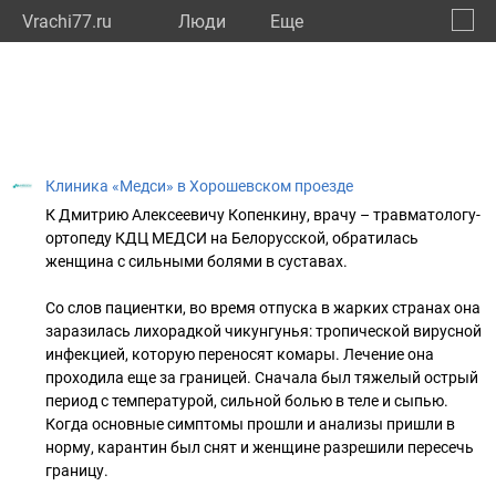
Vrachi77.ru
Люди
Eще
🔔
город
🔍
Клиника «Медси» в Хорошевском проезде
К Дмитрию Алексеевичу Копенкину, врачу – травматологу-
ортопеду КДЦ МЕДСИ на Белорусской, обратилась
женщина с сильными болями в суставах.
Со слов пациентки, во время отпуска в жарких странах она
заразилась лихорадкой чикунгунья: тропической вирусной
инфекцией, которую переносят комары. Лечение она
проходила еще за границей. Сначала был тяжелый острый
период с температурой, сильной болью в теле и сыпью.
Когда основные симптомы прошли и анализы пришли в
норму, карантин был снят и женщине разрешили пересечь
границу.