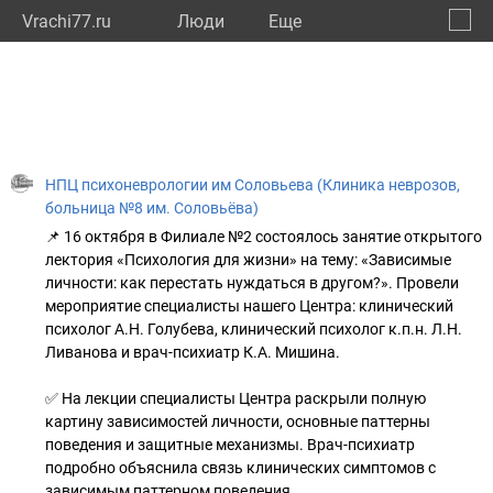
Vrachi77.ru
Люди
Eще
🔔
город
🔍
НПЦ психоневрологии им Соловьева (Клиника неврозов,
больница №8 им. Соловьёва)
📌 16 октября в Филиале №2 состоялось занятие открытого
лектория «Психология для жизни» на тему: «Зависимые
личности: как перестать нуждаться в другом?». Провели
мероприятие специалисты нашего Центра: клинический
психолог А.Н. Голубева, клинический психолог к.п.н. Л.Н.
Ливанова и врач-психиатр К.А. Мишина.
✅ На лекции специалисты Центра раскрыли полную
картину зависимостей личности, основные паттерны
поведения и защитные механизмы. Врач-психиатр
подробно объяснила связь клинических симптомов с
зависимым паттерном поведения.