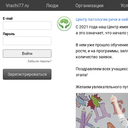
Vrachi77.ru
Люди
Организации
Усл
Центр патологии речи и н
С 2021 года наш Центр име
а это означает, что начало
В нем уже прошло обучение
росте, и на программы, за
количество заявок.
Забыли пароль?
Поздравляем всех учащихся
Зарегистрироваться
этапа!
Желаем увлекательного путе