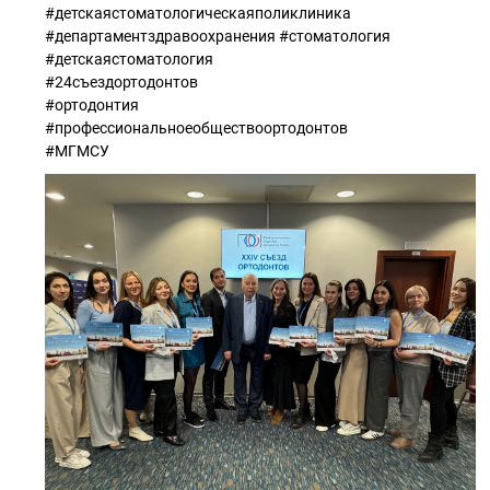
#детскаястоматологическаяполиклиника
#департаментздравоохранения #стоматология
#детскаястоматология
#24съездортодонтов
#ортодонтия
#профессиональноеобществоортодонтов
#МГМСУ