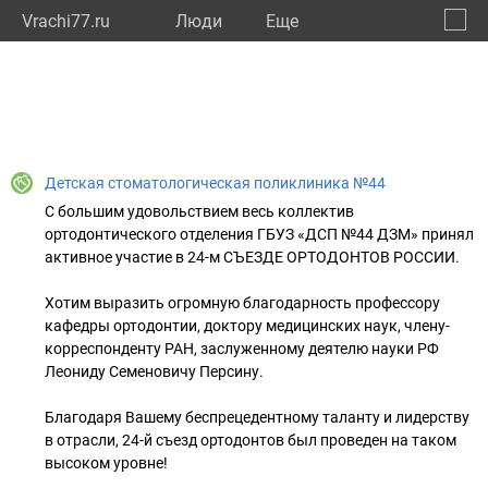
Vrachi77.ru
Люди
Eще
🔔
город
🔍
Детская стоматологическая поликлиника №44
С большим удовольствием весь коллектив
ортодонтического отделения ГБУЗ «ДСП №44 ДЗМ» принял
активное участие в 24-м СЪЕЗДЕ ОРТОДОНТОВ РОССИИ.
Хотим выразить огромную благодарность профессору
кафедры ортодонтии, доктору медицинских наук, члену-
корреспонденту РАН, заслуженному деятелю науки РФ
Леониду Семеновичу Персину.
Благодаря Вашему беспрецедентному таланту и лидерству
в отрасли, 24-й съезд ортодонтов был проведен на таком
высоком уровне!