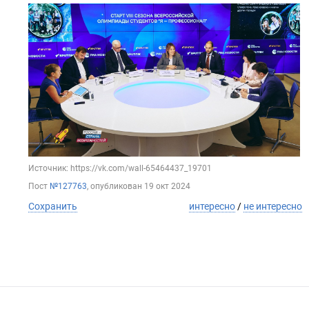
Источник: https://vk.com/wall-65464437_19701
Пост
№127763
, опубликован
19 окт 2024
Сохранить
интересно
/
не интересно