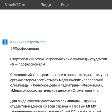
Vrachi77.ru
Люди
Eще
🔔
город
🔍
Клиника Остроумова
#ЯПрофессионал
Стартовал VIII сезон Всероссийской олимпиады студентов
«Я — профессионал»!
Сеченовский Университет, как и в прошлые годы, выступит
организатором всех четырех медицинских направлений
олимпиады: «Лечебное дело и педиатрия», «Фармация»,
«Медико-профилактическое дело» и «Стоматология».
Для выдающихся участников олимпиады — лучших
студентов-медиков со всей страны — Первый МГМУ
традиционно проведет масштабный Образовательный