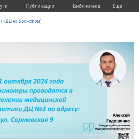
уги
Публикации
Библиотека
Eще
 (КДЦ на Волжском)