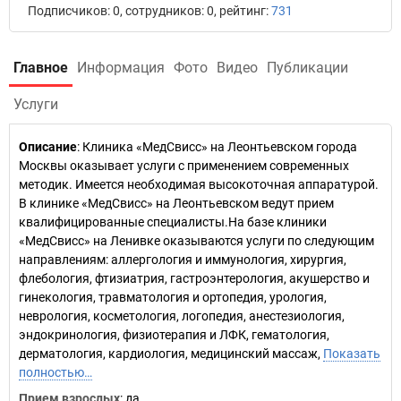
Подписчиков: 0, сотрудников: 0, рейтинг:
731
Главное
Информация
Фото
Видео
Публикации
Услуги
Описание
: Клиника «МедСвисс» на Леонтьевском города
Москвы оказывает услуги с применением современных
методик. Имеется необходимая высокоточная аппаратурой.
В клинике «МедСвисс» на Леонтьевском ведут прием
квалифицированные специалисты.На базе клиники
«МедСвисс» на Ленивке оказываются услуги по следующим
направлениям: аллергология и иммунология, хирургия,
флебология, фтизиатрия, гастроэнтерология, акушерство и
гинекология, травматология и ортопедия, урология,
неврология, косметология, логопедия, анестезиология,
эндокринология, физиотерапия и ЛФК, гематология,
дерматология, кардиология, медицинский массаж,
Показать
полностью…
Прием взрослых
: да