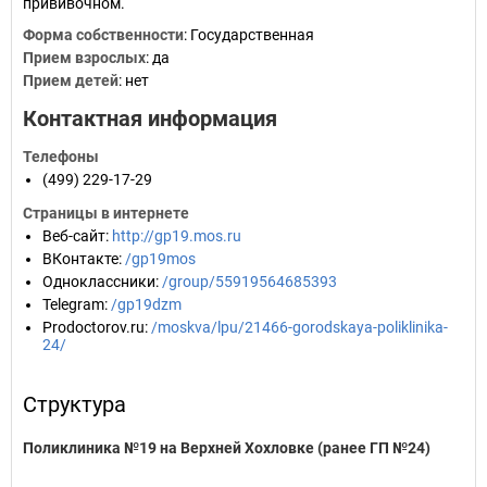
прививочном.
Форма собственности
: Государственная
Прием взрослых
: да
Прием детей
: нет
Контактная информация
Телефоны
(499) 229-17-29
Страницы в интернете
Веб-сайт
:
http://gp19.mos.ru
ВКонтакте
:
/gp19mos
Одноклассники
:
/group/55919564685393
Telegram
:
/gp19dzm
Prodoctorov.ru
:
/moskva/lpu/21466-gorodskaya-poliklinika-
24/
Структура
Поликлиника №19 на Верхней Хохловке (ранее ГП №24)