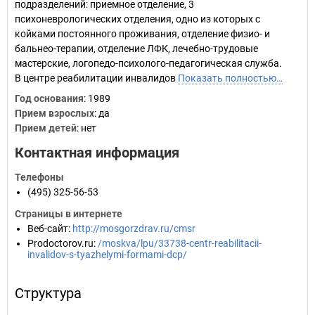
подразделений: приемное отделение, 3
психоневрологических отделения, одно из которых с
койками постоянного проживания, отделение физио- и
бальнео-терапии, отделение ЛФК, лечебно-трудовые
мастерские, логопедо-психолого-педагогическая служба.
В центре реабилитации инвалидов
Показать полностью…
Год основания
:
1989
Прием взрослых
: да
Прием детей
: нет
Контактная информация
Телефоны
(495) 325-56-53
Страницы в интернете
Веб-сайт
:
http://mosgorzdrav.ru/cmsr
Prodoctorov.ru
:
/moskva/lpu/33738-centr-reabilitacii-
invalidov-s-tyazhelymi-formami-dcp/
Структура