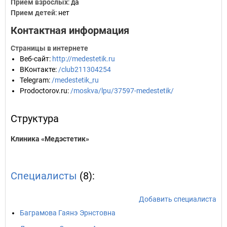
Прием взрослых
: да
Прием детей
: нет
Контактная информация
Страницы в интернете
Веб-сайт
:
http://medestetik.ru
ВКонтакте
:
/club211304254
Telegram
:
/medestetik_ru
Prodoctorov.ru
:
/moskva/lpu/37597-medestetik/
Структура
Клиника «Медэстетик»
Специалисты
(8):
Добавить специалиста
Баграмова Гаянэ Эрнстовна