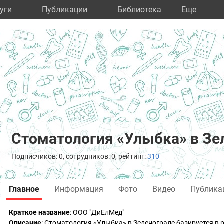
уги
Публикации
Библиотека
Eще
Стоматология «Улыбка» в Зе
Подписчиков: 0, сотрудников: 0, рейтинг:
310
Главное
Информация
Фото
Видео
Публика
Краткое название
:
ООО "ДиЕлМед"
Описание
: Стоматология «Улыбка» в Зеленограде базируется в