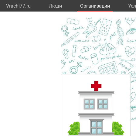
Vrachi77.ru
Люди
Организации
Усл