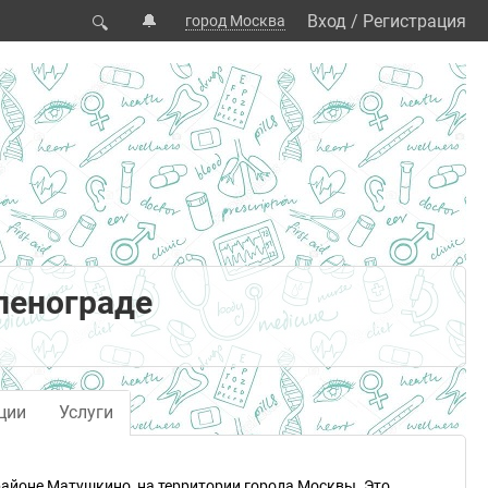
🔔
Вход
/
Регистрация
город Москва
🔍
ленограде
ции
Услуги
 районе Матушкино, на территории города Москвы. Это