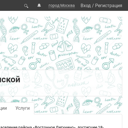
🔔
Вход
/
Регистрация
город Москва
🔍
нской
ции
Услуги
селение района «Восточное Дегунино», достигшее 18-