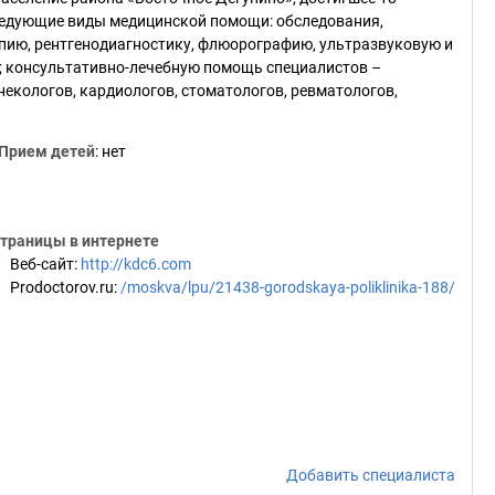
ледующие виды медицинской помощи: обследования,
ию, рентгенодиагностику, флюорографию, ультразвуковую и
; консультативно-лечебную помощь специалистов –
инекологов, кардиологов, стоматологов, ревматологов,
Прием детей
: нет
траницы в интернете
Веб-сайт
:
http://kdc6.com
Prodoctorov.ru
:
/moskva/lpu/21438-gorodskaya-poliklinika-188/
Добавить специалиста