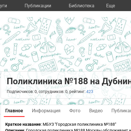
уги
Публикации
Библиотека
Eще
Поликлиника №188 на Дубни
Подписчиков: 0, сотрудников: 0, рейтинг:
423
Главное
Информация
Фото
Видео
Публика
Краткое название
:
МБУЗ "Городская поликлиника №188"
Описание
: Городская поликлиника №188 Москвы обслуживает на