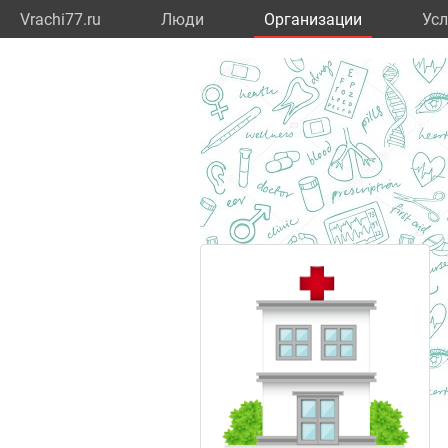
Vrachi77.ru
Люди
Организации
Усл