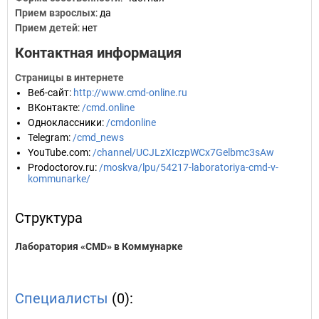
Прием взрослых
: да
Прием детей
: нет
Контактная информация
Страницы в интернете
Веб-сайт
:
http://www.cmd-online.ru
ВКонтакте
:
/cmd.online
Одноклассники
:
/cmdonline
Telegram
:
/cmd_news
YouTube.com
:
/channel/UCJLzXIczpWCx7Gelbmc3sAw
Prodoctorov.ru
:
/moskva/lpu/54217-laboratoriya-cmd-v-
kommunarke/
Структура
Лаборатория «CMD» в Коммунарке
Специалисты
(0):