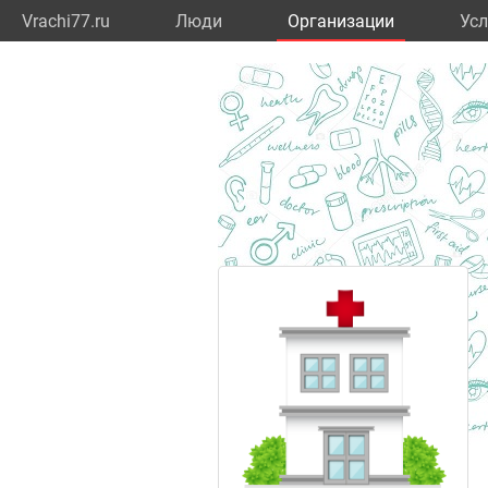
Vrachi77.ru
Люди
Организации
Усл