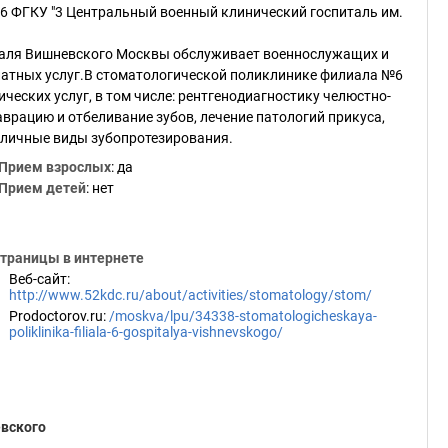
 ФГКУ "3 Центральный военный клинический госпиталь им.
таля Вишневского Москвы обслуживает военнослужащих и
платных услуг.В стоматологической поликлинике филиала №6
еских услуг, в том числе: рентгенодиагностику челюстно-
аврацию и отбеливание зубов, лечение патологий прикуса,
зличные виды зубопротезирования.
Прием взрослых
: да
Прием детей
: нет
траницы в интернете
Веб-сайт
:
http://www.52kdc.ru/about/activities/stomatology/stom/
Prodoctorov.ru
:
/moskva/lpu/34338-stomatologicheskaya-
poliklinika-filiala-6-gospitalya-vishnevskogo/
вского