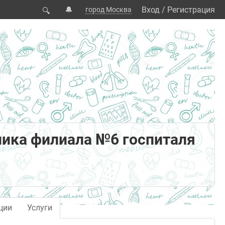
🔔
Вход
/
Регистрация
город Москва
🔍
ика филиала №6 госпиталя
ции
Услуги