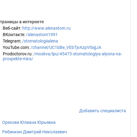
траницы в интернете
Веб-сайт
:
http://www.alenastom.ru
ВКонтакте
:
/alenastom1991
Telegram
:
/stomatologiialena
YouTube.com
:
/channel/UC1bBe_VEbTjvAzpVtlxjjJA
Prodoctorov.ru
:
/moskva/lpu/45473-stomatologiya-alyona-na-
prospekte-mira/
Добавить специалиста
Орехова Юлиана Юрьевна
Рябинкин Дмитрий Николаевич