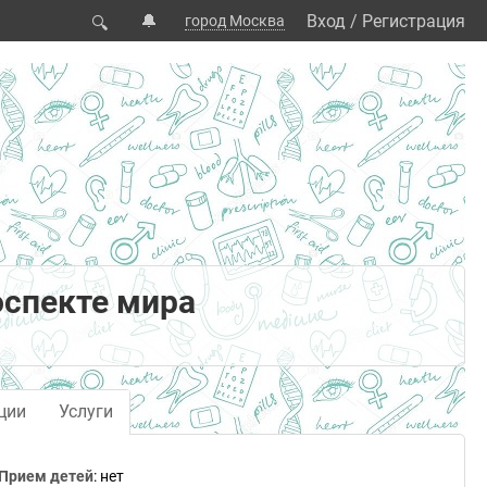
🔔
Вход
/
Регистрация
город Москва
🔍
оспекте мира
ции
Услуги
Прием детей
: нет