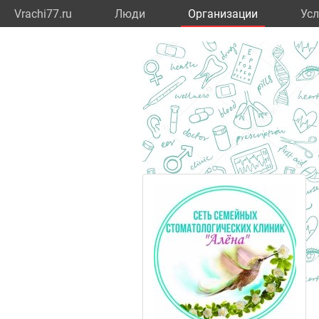
Vrachi77.ru
Люди
Организации
Усл