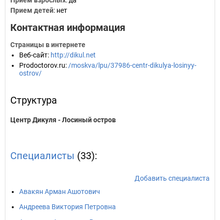
Прием взрослых
: да
Прием детей
: нет
Контактная информация
Страницы в интернете
Веб-сайт
:
http://dikul.net
Prodoctorov.ru
:
/moskva/lpu/37986-centr-dikulya-losinyy-
ostrov/
Структура
Центр Дикуля - Лосиный остров
Специалисты
(33):
Добавить специалиста
Авакян Арман Ашотович
Андреева Виктория Петровна