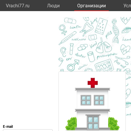
Vrachi77.ru
Люди
Организации
Усл