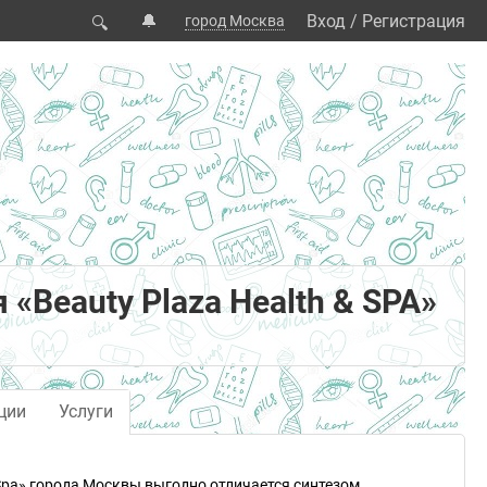
🔔
Вход
/
Регистрация
город Москва
🔍
«Beauty Plaza Health & SPA»
ции
Услуги
 Spa» города Москвы выгодно отличается синтезом