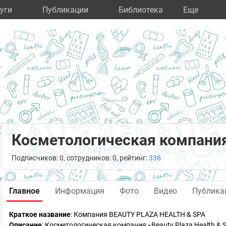
уги
Публикации
Библиотека
Eще
Косметологическая компания 
Подписчиков: 0, сотрудников: 0, рейтинг:
336
Главное
Информация
Фото
Видео
Публика
Краткое название
:
Компания BEAUTY PLAZA HEALTH & SPA
Описание
: Косметологическая компания «Beauty Plaza Health &