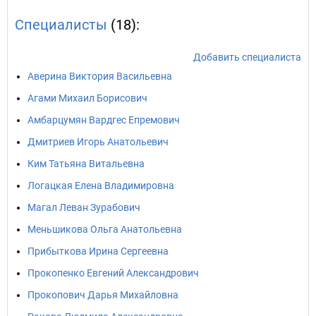
Специалисты
(18):
Добавить специалиста
Аверина Виктория Васильевна
Агами Михаил Борисович
Амбарцумян Вардгес Епремович
Дмитриев Игорь Анатольевич
Ким Татьяна Витальевна
Логацкая Елена Владимировна
Магал Леван Зурабович
Меньшикова Ольга Анатольевна
Прибыткова Ирина Сергеевна
Прокопенко Евгений Александрович
Прокопович Дарья Михайловна