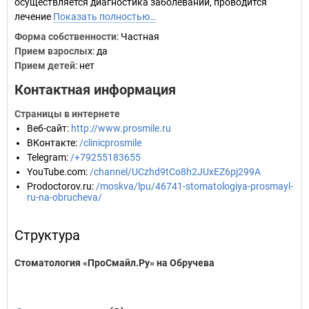
осуществляется диагностика заболеваний, проводится
лечение
Показать полностью…
Форма собственности
: Частная
Прием взрослых
: да
Прием детей
: нет
Контактная информация
Страницы в интернете
Веб-сайт
:
http://www.prosmile.ru
ВКонтакте
:
/clinicprosmile
Telegram
:
/+79255183655
YouTube.com
:
/channel/UCzhd9tCo8h2JUxEZ6pj299A
Prodoctorov.ru
:
/moskva/lpu/46741-stomatologiya-prosmayl-
ru-na-obrucheva/
Структура
Стоматология «ПроСмайл.Ру» на Обручева