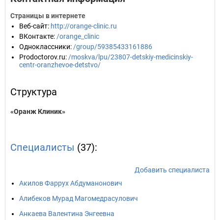
Страницы в интернете
Веб-сайт
:
http://orange-clinic.ru
ВКонтакте
:
/orange_clinic
Одноклассники
:
/group/59385433161886
Prodoctorov.ru
:
/moskva/lpu/23807-detskiy-medicinskiy-
centr-oranzhevoe-detstvo/
Структура
«Оранж Клиник»
Специалисты
(37):
Добавить специалиста
Акилов Фаррух Абдуманонович
Алибеков Мурад Магомедрасулович
Анкаева Валентина Энгеевна