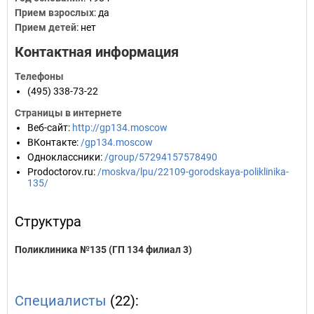
Прием взрослых
: да
Прием детей
: нет
Контактная информация
Телефоны
(495) 338-73-22
Страницы в интернете
Веб-сайт
:
http://gp134.moscow
ВКонтакте
:
/gp134.moscow
Одноклассники
:
/group/57294157578490
Prodoctorov.ru
:
/moskva/lpu/22109-gorodskaya-poliklinika-
135/
Структура
Поликлиника №135 (ГП 134 филиал 3)
Специалисты
(22):