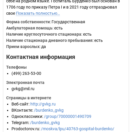
себе на родном языке. Госпиталь Бурденко был основан в
1706 году по приказу Петра I и в 2021 году отпраздновал
свое
Показать полностью…
Форма собственности
: Государственная
Амбулаторная помощь
: есть
Наличие круглосуточного стационара
: есть
Наличие стационара дневного пребывания
: есть
Прием взрослых
: да
Контактная информация
Телефоны
(499) 263-53-00
Электронная почта
gvkg@mil.ru
Страницы в интернете
Веб-сайт
:
http://gvkg.ru
ВКонтакте
:
/burdenko_gvkg
Одноклассники
:
/group/70000001490709
Telegram
:
/burdenko_gvkg
Prodoctorov.ru
:
/moskva/lpu/40763-gospital-burdenko/