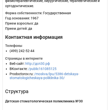
физиотерапевтические, хирургические, терапевтические и
ортодонтические.
Форма собственности
: Государственная
Год основания
:
1967
Прием взрослых
: да
Прием детей
: да
Контактная информация
Телефоны
(499) 242-52-44
Страницы в интернете
Веб-сайт
:
http://дсп30.рф
ВКонтакте
:
/public161085125
Prodoctorov.ru
:
/moskva/lpu/5386-detskaya-
stomatologicheskaya-poliklinika-30/
Структура
Детская стоматологическая поликлиника №30