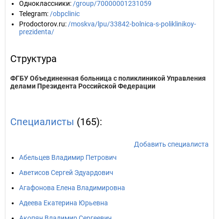
Одноклассники
:
/group/70000001231059
Telegram
:
/obpclinic
Prodoctorov.ru
:
/moskva/lpu/33842-bolnica-s-poliklinikoy-
prezidenta/
Структура
ФГБУ Объединенная больница с поликлиникой Управления
делами Президента Российской Федерации
Специалисты
(165):
Добавить специалиста
Абельцев Владимир Петрович
Аветисов Сергей Эдуардович
Агафонова Елена Владимировна
Адеева Екатерина Юрьевна
Акопян Владимир Сергеевич