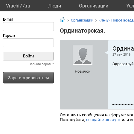
Vrachi77.ru
Люди
Организации
Усл
Организации
«Лечу» Ново-Переде
Ординаторская.
Ордина
27 сен 2019
Здравствуй
Забыли пароль?
Новичок
Зарегистрироваться
Оставлять сообщения на форуме мог
Пожалуйста,
создайте аккаунт
или вы