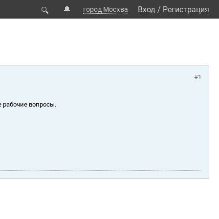
🔔
Вход
/
Регистрация
город Москва
🔍
#1
е рабочие вопросы.