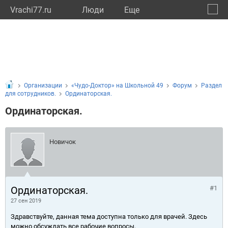
Vrachi77.ru
Люди
Eще
🔔
город
🔍
Организации
«Чудо-Доктор» на Школьной 49
Форум
Раздел
для сотрудников.
Ординаторская.
Ординаторская.
Новичок
Ординаторская.
#1
27 сен 2019
Здравствуйте, данная тема доступна только для врачей. Здесь
можно обсуждать все рабочие вопросы.