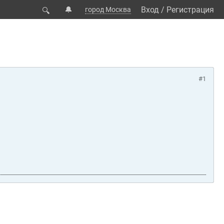
🔔
Вход
/
Регистрация
город Москва
🔍
#1