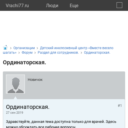
Vrachi77.ru
Люди
Eще
🔔
город
🔍
Организации
Детский инклюзивный центр «Вместе весело
шагать»
Форум
Раздел для сотрудников.
Ординаторская.
Ординаторская.
Новичок
Ординаторская.
#1
27 сен 2019
Здравствуйте, данная тема доступна только для врачей. Здесь
можно обсуждать все рабочие вопросы.