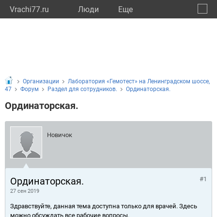
Vrachi77.ru
Люди
Eще
🔔
город
🔍
Организации
Лаборатория «Гемотест» на Ленинградском шоссе,
47
Форум
Раздел для сотрудников.
Ординаторская.
Ординаторская.
Новичок
Ординаторская.
#1
27 сен 2019
Здравствуйте, данная тема доступна только для врачей. Здесь
можно обсуждать все рабочие вопросы.