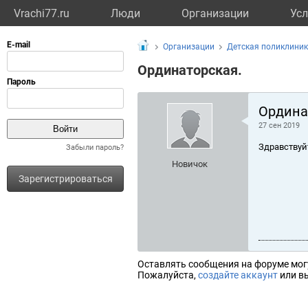
Vrachi77.ru
Люди
Организации
Усл
Организации
Детская поликлини
Ординаторская.
Ордина
27 сен 2019
Здравствуй
Забыли пароль?
Новичок
Зарегистрироваться
Оставлять сообщения на форуме мог
Пожалуйста,
создайте аккаунт
или вы