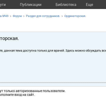
уги
Публикации
Библиотека
Eще
ка №49
Форум
Раздел для сотрудников.
Ординаторская.
торская.
те, данная тема доступна только для врачей. Здесь можно обсуждать вс
ут только авторизованные пользователи.
полните вход на сайт.