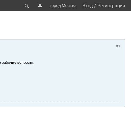
🔔
Вход
/
Регистрация
город Москва
🔍
#1
е рабочие вопросы.