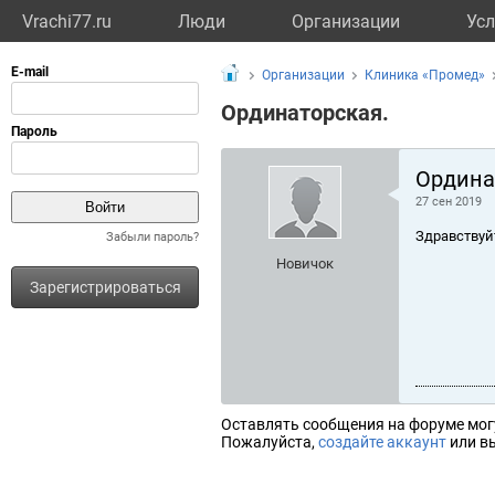
Vrachi77.ru
Люди
Организации
Усл
Организации
Клиника «Промед»
Ординаторская.
Ордина
27 сен 2019
Здравствуй
Забыли пароль?
Новичок
Зарегистрироваться
Оставлять сообщения на форуме мог
Пожалуйста,
создайте аккаунт
или вы