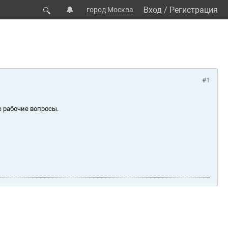
🔔
Вход
/
Регистрация
город Москва
🔍
#1
е рабочие вопросы.