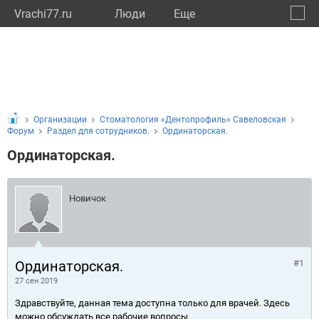
Vrachi77.ru
Люди
Eще
🔔
город
🔍
Организации
Стоматология «Дентопрофиль» Савеловская
Форум
Раздел для сотрудников.
Ординаторская.
Ординаторская.
Новичок
Ординаторская.
#1
27 сен 2019
Здравствуйте, данная тема доступна только для врачей. Здесь
можно обсуждать все рабочие вопросы.