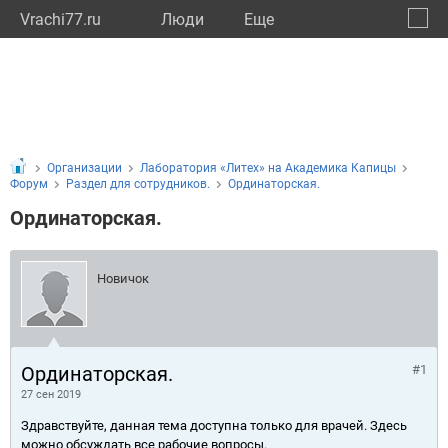
Vrachi77.ru
Люди
Eще
🔔
город
🔍
Организации
Лаборатория «Литех» на Академика Капицы
Форум
Раздел для сотрудников.
Ординаторская.
Ординаторская.
Новичок
Ординаторская.
#1
27 сен 2019
Здравствуйте, данная тема доступна только для врачей. Здесь
можно обсуждать все рабочие вопросы.