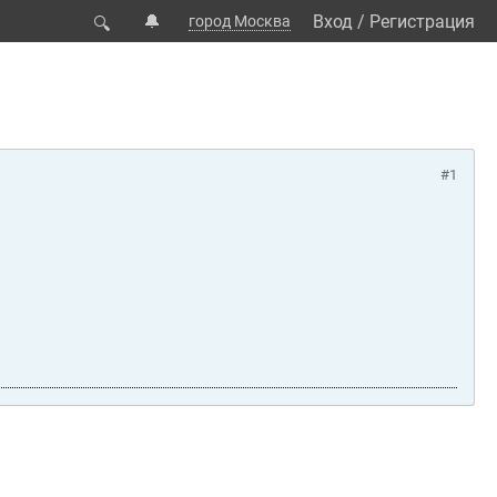
🔔
Вход
/
Регистрация
город Москва
🔍
#1