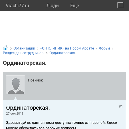
Vrachi77.ru
Люди
Eще
🔔
город
🔍
Организации
«ОН КЛИНИК» на Новом Арбате
Форум
Раздел для сотрудников.
Ординаторская.
Ординаторская.
Новичок
Ординаторская.
#1
27 сен 2019
Здравствуйте, данная тема доступна только для врачей. Здесь
можно обсуждать все рабочие вопросы.