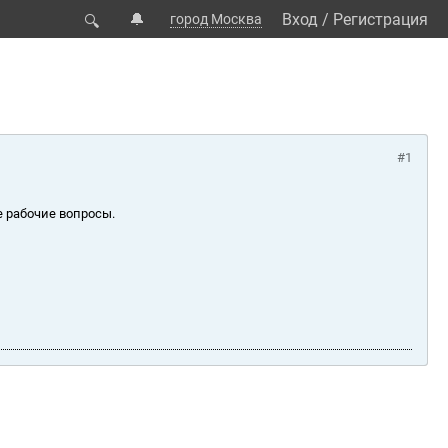
🔔
Вход
/
Регистрация
город Москва
🔍
#1
е рабочие вопросы.