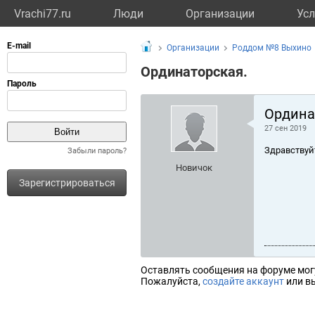
Vrachi77.ru
Люди
Организации
Усл
Организации
Роддом №8 Выхино
Ординаторская.
Ордина
27 сен 2019
Здравствуй
Забыли пароль?
Новичок
Зарегистрироваться
Оставлять сообщения на форуме мог
Пожалуйста,
создайте аккаунт
или вы