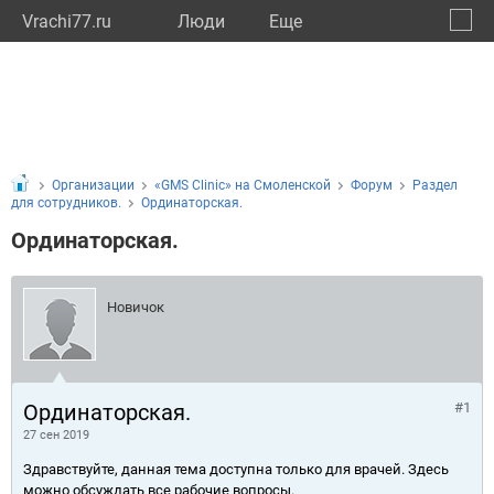
Vrachi77.ru
Люди
Eще
🔔
город
🔍
Организации
«GMS Clinic» на Смоленской
Форум
Раздел
для сотрудников.
Ординаторская.
Ординаторская.
Новичок
Ординаторская.
#1
27 сен 2019
Здравствуйте, данная тема доступна только для врачей. Здесь
можно обсуждать все рабочие вопросы.