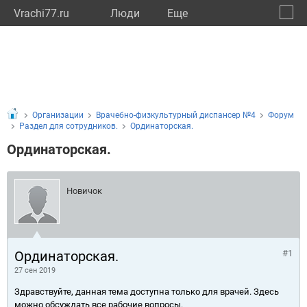
Vrachi77.ru
Люди
Eще
🔔
город
🔍
Организации
Врачебно-физкультурный диспансер №4
Форум
Раздел для сотрудников.
Ординаторская.
Ординаторская.
Новичок
Ординаторская.
#1
27 сен 2019
Здравствуйте, данная тема доступна только для врачей. Здесь
можно обсуждать все рабочие вопросы.